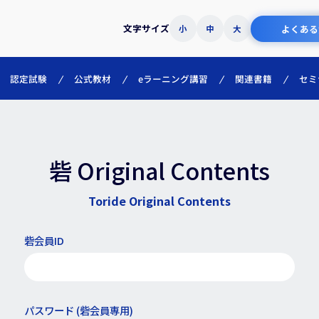
文字サイズ
よくある
小
中
大
eラーニング講習
認定試験
公式教材
関連書籍
セミ
砦 Original Contents
Toride Original Contents
砦会員ID
パスワード (砦会員専用)