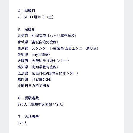
４．試験日
2025年11月29日（土）
５．試験地
北海道（札幌医療リハビリ専門学校）
宮城県（宮城自治労会館）
東京都（スタンダード会議室 五反田ソニー通り店）
愛知県（imy会議室）
大阪府（大阪科学技術センター）
高知県（高知県教育会館）
広島県（広島YMCA国際文化センター）
福岡県（パピヨン24）
※同日８カ所で開催
６．受験者数
677人（受験申込者数743人）
７．合格者数
375人