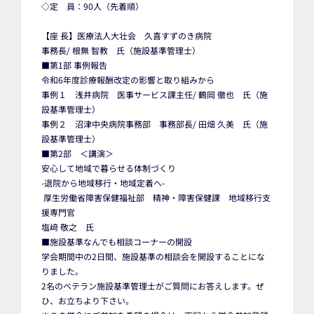
◇定 員：90人（先着順）
【座 長】医療法人大壮会 久喜すずのき病院
事務長/ 根無 智教 氏（施設基準管理士）
■第1部 事例報告
令和6年度診療報酬改定の影響と取り組みから
事例１ 浅井病院 医事サービス課主任/ 鶴岡 徹也 氏（施
設基準管理士）
事例２ 沼津中央病院事務部 事務部長/ 田畑 久美 氏（施
設基準管理士）
■第2部 ＜講演＞
安心して地域で暮らせる体制づくり
-退院から地域移行・地域定着へ-
厚生労働省障害保健福祉部 精神・障害保健課 地域移行支
援専門官
塩﨑 敬之 氏
■施設基準なんでも相談コーナーの開設
学会期間中の2日間、施設基準の相談会を開設することにな
りました。
2名のベテラン施設基準管理士がご質問にお答えします。ぜ
ひ、お立ちより下さい。